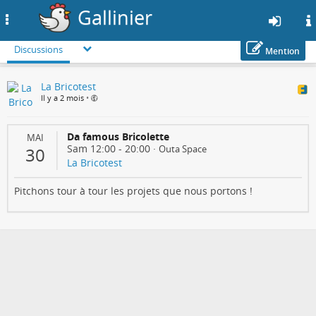
Gallinier
Toggle
navigation
Discussions
Mention
Aller
La Bricotest
au
Il y a 2 mois
•
contenu
principal
Da famous Bricolette
MAI
Sam 12:00
-
20:00
·
Outa Space
30
La Bricotest
Pitchons tour à tour les projets que nous portons !