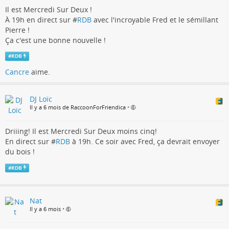
Il est Mercredi Sur Deux !
À 19h en direct sur #
RDB
avec l'incroyable Fred et le sémillant
Pierre !
Ça c'est une bonne nouvelle !
#
RDB
Cancre
aime.
DJ Loïc
Il y a 6 mois de RaccoonForFriendica
•
Driiing! Il est Mercredi Sur Deux moins cinq!
En direct sur #
RDB
à 19h. Ce soir avec Fred, ça devrait envoyer
du bois !
#
RDB
Nat
Il y a 6 mois
•