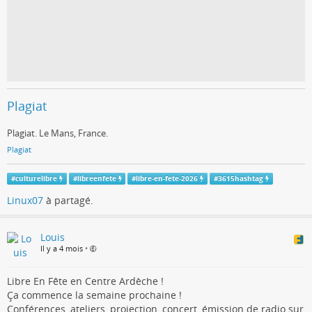
Plagiat
Plagiat. Le Mans, France.
Plagiat
#
culturelibre
#
libreenfete
#
libre-en-fete-2026
#
3615hashtag
Linux07
à partagé.
Louis
Il y a 4 mois
•
Libre En Fête en Centre Ardèche !
Ça commence la semaine prochaine !
Conférences, ateliers, projection, concert, émission de radio sur