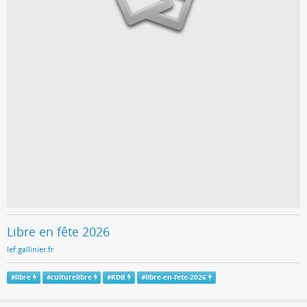
Libre en fête 2026
lef.gallinier.fr
#
libre
#
culturelibre
#
RDB
#
libre-en-fete-2026