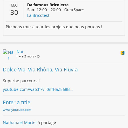
Da famous Bricolette
MAI
Sam 12:00
-
20:00
·
Outa Space
30
La Bricotest
Pitchons tour à tour les projets que nous portons !
Nat
Il y a 2 mois
•
Dolce Via, Via Rhôna, Via Fluvia
Superbe parcours !
youtube.com/watch?v=0nfHaZE68B…
Enter a title
www.youtube.com
Nathanaël Martel
à partagé.