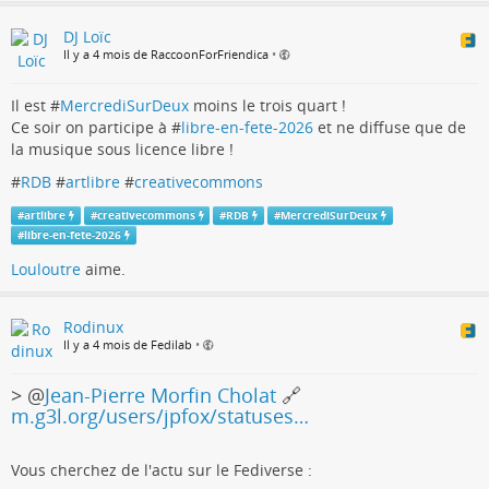
DJ Loïc
Il y a 4 mois de RaccoonForFriendica
•
Il est #
MercrediSurDeux
moins le trois quart !
Ce soir on participe à #
libre-en-fete-2026
et ne diffuse que de
la musique sous licence libre !
#
RDB
#
artlibre
#
creativecommons
#
artlibre
#
creativecommons
#
RDB
#
MercrediSurDeux
#
libre-en-fete-2026
Louloutre
aime.
Rodinux
Il y a 4 mois de Fedilab
•
>
@
Jean-Pierre Morfin Cholat
🔗
m.g3l.org/users/jpfox/statuses…
Vous cherchez de l'actu sur le Fediverse :