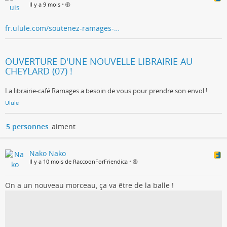
Il y a 9 mois
•
fr.ulule.com/soutenez-ramages-…
OUVERTURE D'UNE NOUVELLE LIBRAIRIE AU
CHEYLARD (07) !
La librairie-café Ramages a besoin de vous pour prendre son envol !
Ulule
5 personnes
aiment
Nako Nako
Il y a 10 mois de RaccoonForFriendica
•
On a un nouveau morceau, ça va être de la balle !