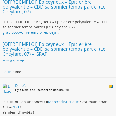
[OFFRE EMPLOI] Epiceyrieux – Epicier·ère
polyvalent·e – CDD saisonnier temps partiel (Le
Cheylard, 07)
[OFFRE EMPLOI] Epiceyrieux – Epicier·ère polyvalent·e – CDD
saisonnier temps partiel (Le Cheylard, 07)
grap.coop/offre-emploi-epiceyr…
[OFFRE EMPLOI] Epiceyrieux – Epicier·ère
polyvalent·e – CDD saisonnier temps partiel (Le
Cheylard, 07) – GRAP
www.grap.coop
Louis
aime.
DJ Loïc
Il y a 6 mois de RaccoonForFriendica
•
Je suis nul en annonces! #
MercrediSurDeux
c'est maintenant
sur #
RDB
!
Ya plein d'invités !