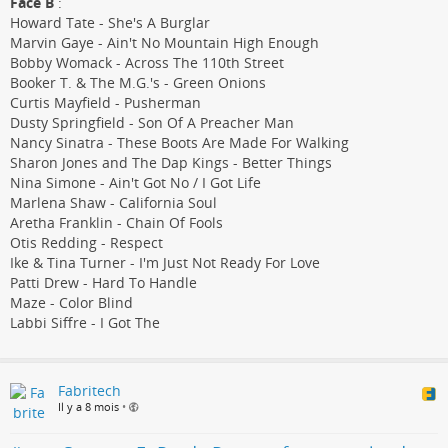
Face B
:
Howard Tate - She's A Burglar
Marvin Gaye - Ain't No Mountain High Enough
Bobby Womack - Across The 110th Street
Booker T. & The M.G.'s - Green Onions
Curtis Mayfield - Pusherman
Dusty Springfield - Son Of A Preacher Man
Nancy Sinatra - These Boots Are Made For Walking
Sharon Jones and The Dap Kings - Better Things
Nina Simone - Ain't Got No / I Got Life
Marlena Shaw - California Soul
Aretha Franklin - Chain Of Fools
Otis Redding - Respect
Ike & Tina Turner - I'm Just Not Ready For Love
Patti Drew - Hard To Handle
Maze - Color Blind
Labbi Siffre - I Got The
Fabritech
Il y a 8 mois
•