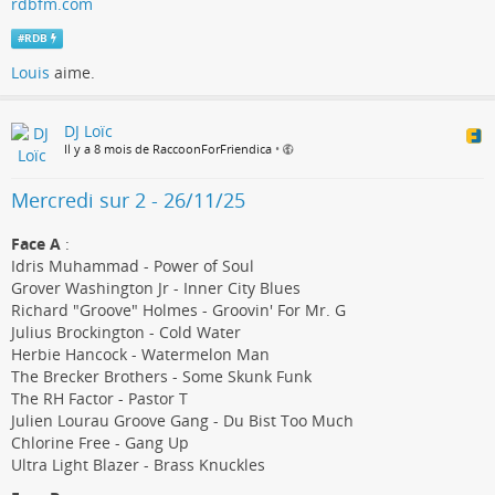
rdbfm.com
#
RDB
Louis
aime.
DJ Loïc
Il y a 8 mois de RaccoonForFriendica
•
Mercredi sur 2 - 26/11/25
Face A
:
Idris Muhammad - Power of Soul
Grover Washington Jr - Inner City Blues
Richard "Groove" Holmes - Groovin' For Mr. G
Julius Brockington - Cold Water
Herbie Hancock - Watermelon Man
The Brecker Brothers - Some Skunk Funk
The RH Factor - Pastor T
Julien Lourau Groove Gang - Du Bist Too Much
Chlorine Free - Gang Up
Ultra Light Blazer - Brass Knuckles