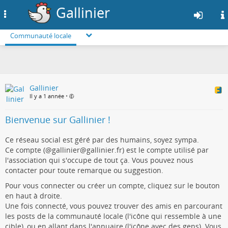
Gallinier
Toggle
navigation
Communauté locale
Aller
au
contenu
principal
Gallinier
Il y a 1 année
•
Bienvenue sur Gallinier !
Ce réseau social est géré par des humains, soyez sympa.
Ce compte (@gallinier@gallinier.fr) est le compte utilisé par
l'association qui s'occupe de tout ça. Vous pouvez nous
contacter pour toute remarque ou suggestion.
Pour vous connecter ou créer un compte, cliquez sur le bouton
en haut à droite.
Une fois connecté, vous pouvez trouver des amis en parcourant
les posts de la communauté locale (l'icône qui ressemble à une
cible), ou en allant dans l'annuaire (l'icône avec des gens). Vous