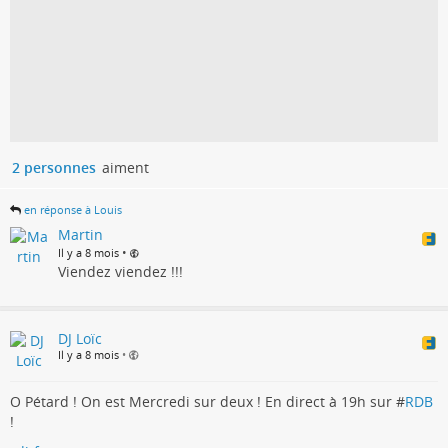
2 personnes
aiment
en réponse à Louis
Martin
•
Il y a 8 mois
Viendez viendez !!!
DJ Loïc
Il y a 8 mois
•
O Pétard ! On est Mercredi sur deux ! En direct à 19h sur #
RDB
!