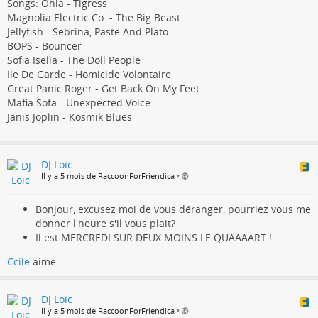
Songs: Ohia - Tigress
Magnolia Electric Co. - The Big Beast
Jellyfish - Sebrina, Paste And Plato
BOPS - Bouncer
Sofia Isella - The Doll People
Ile De Garde - Homicide Volontaire
Great Panic Roger - Get Back On My Feet
Mafia Sofa - Unexpected Voice
Janis Joplin - Kosmik Blues
DJ Loïc
Il y a 5 mois de RaccoonForFriendica
•
Bonjour, excusez moi de vous déranger, pourriez vous me
donner l'heure s'il vous plait?
Il est MERCREDI SUR DEUX MOINS LE QUAAAART !
Ccile
aime.
DJ Loïc
Il y a 5 mois de RaccoonForFriendica
•