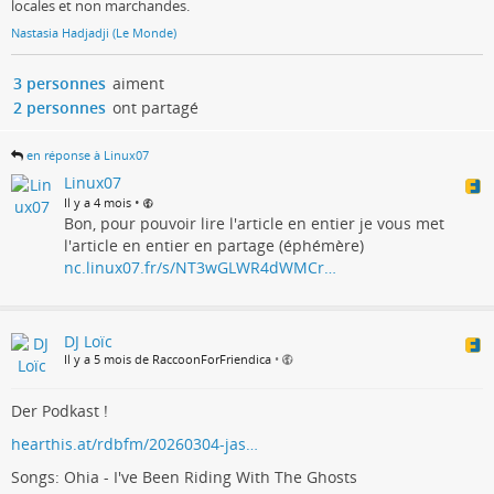
locales et non marchandes.
Nastasia Hadjadji (Le Monde)
3 personnes
aiment
2 personnes
ont partagé
en réponse à Linux07
Linux07
•
Il y a 4 mois
Bon, pour pouvoir lire l'article en entier je vous met
l'article en entier en partage (éphémère)
nc.linux07.fr/s/NT3wGLWR4dWMCr…
DJ Loïc
Il y a 5 mois de RaccoonForFriendica
•
Der Podkast !
hearthis.at/rdbfm/20260304-jas…
Songs: Ohia - I've Been Riding With The Ghosts