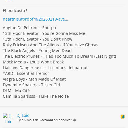
El podcasto !
hearthis.at/rdbfm/20260218-ave…
Angine De Poitrine - Sherpa
13th Floor Elevator - You're Gonna Miss Me
13th Floor Elevator - You Don't Know
Roky Erickson And The Aliens - If You Have Ghosts
The Black Angels - Young Men Dead
The Electric Prunes - I Had Too Much To Dream (Last Night)
Mock Media - Louis Won't Break
Liaisons Dangereuses - Los ninos del parque
YARD - Essential Tremor
Viagra Boys - Man Made Of Meat
Dynamite Shakers - Ticket Girl
DLM - Ma Cité
Camilla Sparksss - I Like The Noise
DJ Loïc
Il y a 5 mois de RaccoonForFriendica
•