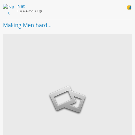
Nat
Il y a 4 mois
•
Making Men hard…