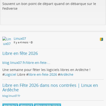
Souvent un bon point de départ quand on débarque sur le
Fediverse
Linux07
Il y a 4 mois
•
Libre en fête 2026
blog.linux07.fr/libre-en-fete-…
Une semaine pour fêter les logiciels libres en Ardèche !
#
Logiciel
Libre #
libre-en-fete-2026
#
Ardèche
Libre en Fête 2026 dans nos contrées | Linux en
Ardèche
blog.linux07.fr
#
ardeche
#
logiciel
#
libre-en-fete-2026