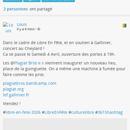
2 personnes
ont partagé
Louis
Il y a 4 mois
•
Dans le cadre de Libre En Fête, et en soutien à Gallinier,
concert au Cheylard !
Ca se passe le Samedi 4 Avril, ouverture des portes à 19h.
Les
@
Plagiat Bros·e·s
viennent inaugurer un nouveau lieu,
place de la guinguette. On a même une machine à fumée pour
faire comme les pros.
plagiatbros.bandcamp.com
plagiat.org
lef.gallinier.fr
Viendez !
#
libre-en-fete-2026
#
LibreEnFête
#
culturelibre
#
3615hashtag