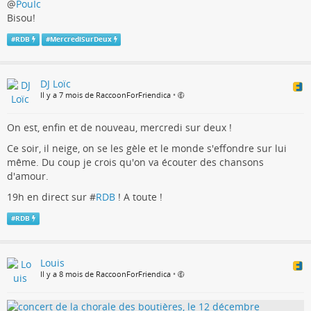
@
PouIc
Bisou!
#
RDB
#
MercrediSurDeux
DJ Loïc
Il y a 7 mois de RaccoonForFriendica
•
On est, enfin et de nouveau, mercredi sur deux !
Ce soir, il neige, on se les gèle et le monde s'effondre sur lui
même. Du coup je crois qu'on va écouter des chansons
d'amour.
19h en direct sur #
RDB
! A toute !
#
RDB
Louis
Il y a 8 mois de RaccoonForFriendica
•