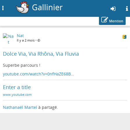
Gallinier
Toggle
navigation
Mention
Aller
Nat
au
Il y a 2 mois
•
contenu
principal
Dolce Via, Via Rhôna, Via Fluvia
Superbe parcours !
youtube.com/watch?v=0nfHaZE68B…
Enter a title
www.youtube.com
Nathanaël Martel
à partagé.