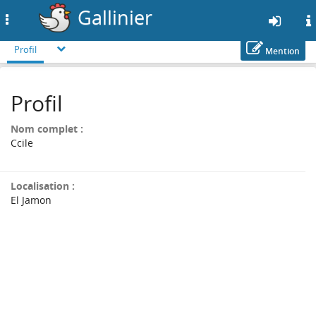
Gallinier
Toggle
navigation
Profil
Mention
Aller
au
Profil
contenu
principal
Nom complet :
Ccile
Localisation :
El Jamon