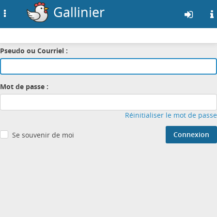
Gallinier
Toggle
navigation
Aller
Connexion
Pseudo ou Courriel :
au
contenu
principal
Mot de passe :
Réinitialiser le mot de passe
Connexion
Se souvenir de moi